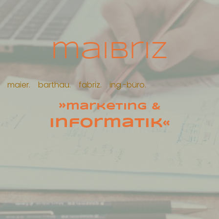
maibriz
maier. barthau. fabriz. ing.-büro.
»
marketing
&
informatik
«